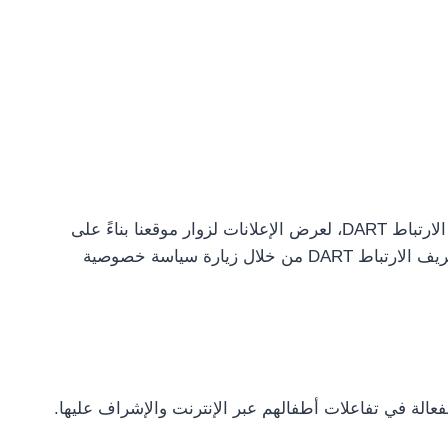
يعد Google أحد موردي الطرف الثالث على موقعنا. كما أنها تستخدم ملفات تعريف الارتباط، المعروفة باسم ملفات تعريف الارتباط DART، لعرض الإعلانات لزوار موقعنا بناءً على
زيارتهم لموقع www.website.com والمواقع الأخرى على الإنترنت. ومع ذلك، يمكن للزائرين اختيار رفض استخدام ملفات تعريف الارتباط DART من خلال زيارة سياسة خصوصية
فعالة في تفاعلات أطفالهم عبر الإنترنت والإشراف عليها.