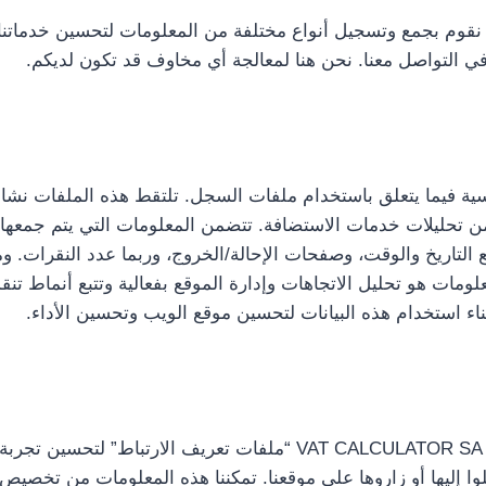
يتك وشفافيتك. نقوم بجمع وتسجيل أنواع مختلفة من المعلومات لتحسين خد
ي التواصل معنا. نحن هنا لمعالجة أي مخاوف قد تكون لديكم.
 بالإجراءات القياسية فيما يتعلق باستخدام ملفات السجل. تلتقط هذه المل
صفحات، ومقدمي خدمة الإنترنت (ISP)، وطوابع التاريخ والوقت، وصفحات الإحالة/الخروج، و
ات هو تحليل الاتجاهات وإدارة الموقع بفعالية وتتبع أنماط تن
ء استخدام هذه البيانات لتحسين موقع الويب وتحسين الأداء.
كما هو الحال مع العديد من مواقع الويب الأخرى، تستخدم CALCULATOR SA
وا إليها أو زاروها على موقعنا. تمكننا هذه المعلومات من تخصيص