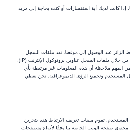
ماتنا. إذا كانت لديك أية استفسارات أو كنت بحاجة إلى مزيد
فات نشاط الزائر عند الوصول إلى موقعنا. تعد ملفات السجل
ممارسة شائعة بين شركات الاستضافة وهي جزء لا يتجزأ من تحليلات خدمات الاستضافة. تتضمن المعلومات التي يتم جمعها من خلال ملفات السجل عناوين بروتوكول الإنترنت (IP)،
ربما عدد النقرات. ومن المهم ملاحظة أن هذه المعلومات غير مرتبطة بأي
قل المستخدم وتجميع الرؤى الديموغرافية. نحن نعطي
VAT  “ملفات تعريف الارتباط” لتحسين تجربة المستخدم. تقوم ملفات تعريف الارتباط هذه بتخزين
 محتوى صفحة الويب الخاصة بنا وفقًا لأنواع متصفحات